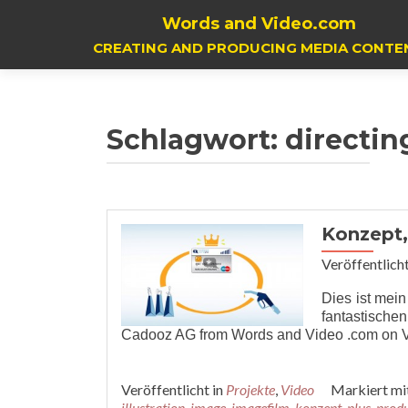
Words and Video.com
CREATING AND PRODUCING MEDIA CONTE
Schlagwort:
directin
Konzept
Veröffentlich
Dies ist mei
fantastische
Cadooz AG from Words and Video .com on 
Veröffentlicht in
Projekte
,
Video
Markiert mi
illustration
,
image
,
imagefilm
,
konzept
,
plus
,
produ