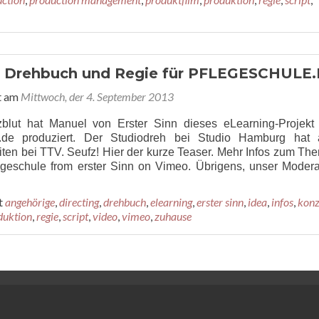
, Drehbuch und Regie für PFLEGESCHULE
t am
Mittwoch, der 4. September 2013
zblut hat Manuel von Erster Sinn dieses eLearning-Projekt 
e.de produziert. Der Studiodreh bei Studio Hamburg hat
iten bei TTV. Seufz! Hier der kurze Teaser. Mehr Infos zum Th
egeschule from erster Sinn on Vimeo. Übrigens, unser Modera
t
angehörige
,
directing
,
drehbuch
,
elearning
,
erster sinn
,
idea
,
infos
,
konz
duktion
,
regie
,
script
,
video
,
vimeo
,
zuhause