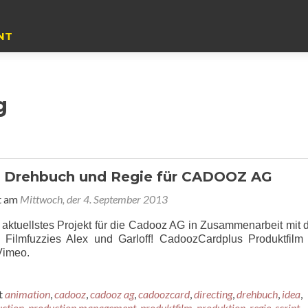
NT
g
, Drehbuch und Regie für CADOOZ AG
t am
Mittwoch, der 4. September 2013
n aktuellstes Projekt für die Cadooz AG in Zusammenarbeit mit 
n Filmfuzzies Alex und Garloff! CadoozCardplus Produktfilm 
Vimeo.
t
animation
,
cadooz
,
cadooz ag
,
cadoozcard
,
directing
,
drehbuch
,
idea
,
ction
,
production management
,
produktfilm
,
produktion
,
regie
,
script
,