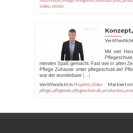
video
,
vimeo
Konzept
Veröffentlich
Mit viel Her
Pflegeschul
meisten Spaß gemacht. Fast wie in alten Ze
Pflege Zuhause unter pflegeschule.de! Pfl
Read
war der wunderbare
[…]
more
Veröffentlicht in
Projekte
,
Video
Markiert mi
about
pflege
,
pflegende
,
pflegeschule.de
,
production
,
pro
Konzept,
Drehbuch
und
Regie
für
PFLEGESCHULE.DE